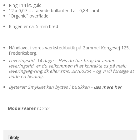
Ring i 14 kt. guld
12 x 0,07 ct. farvede brillanter. I alt 0,84 carat.
"Organic" overflade
Ringen er ca. 5 mm bred
Håndlavet i vores værksted/butik på Gammel Kongevej 125,
Frederiksberg.
Leveringstid: 14 dage – Hvis du har brug for anden
leveringstid, er du velkommen til at kontakte os på mail:
levering@g-ring.dk eller sms: 28760304 – og vi vil forsøge at
finde en løsning.
Bytteret: Smykket kan byttes i butikken -
læs mere her
Model/Varenr.:
252.
Tilvalg