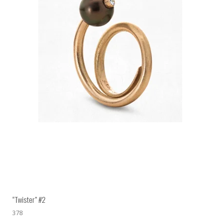
“Twister” #2
378