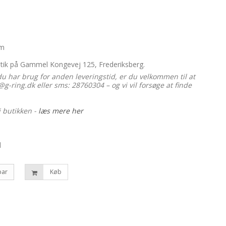
mm
utik på Gammel Kongevej 125, Frederiksberg.
du har brug for anden leveringstid, er du velkommen til at
g-ring.dk eller sms: 28760304 – og vi vil forsøge at finde
i butikken -
læs mere her
d
par
Køb