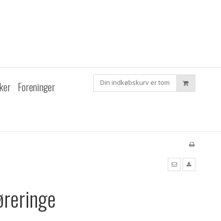
Din indkøbskurv er tom
ker
Foreninger
øreringe