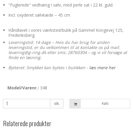
"Fuglerede" vedhæng i sølv, med perle sat i 22 kt. guld.
Incl. oxyderet sølvkæde –
45 cm
Håndlavet i vores værksted/butik på Gammel Kongevej 125,
Frederiksberg.
Leveringstid: 14 dage – Hvis du har brug for anden
leveringstid, er du velkommen til at kontakte os på mail:
levering@g-ring.dk eller sms: 28760304 – og vi vil forsøge at
finde en løsning.
Bytteret: Smykket kan byttes i butikken -
læs mere her
Model/Varenr.:
348
stk.
Køb
Relaterede produkter