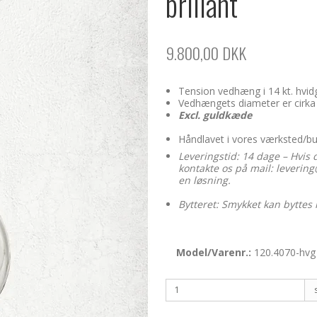
brillant
9.800,00 DKK
Tension vedhæng i 14 kt. hvidg
Vedhængets diameter er cir
Excl. guldkæde
Håndlavet i vores værksted/b
Leveringstid: 14 dage – Hvis 
kontakte os på mail: levering@
en løsning.
Bytteret: Smykket kan byttes 
Model/Varenr.:
120.4070-hvg