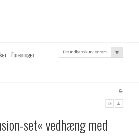
Din indkøbskurv er tom
ker
Foreninger
nsion-set« vedhæng med