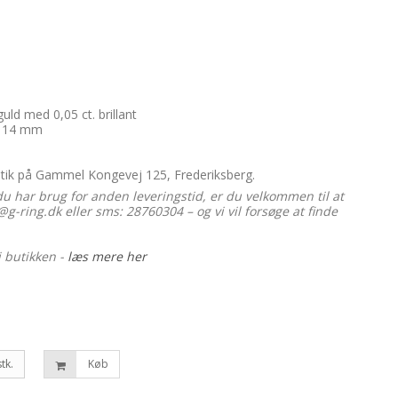
uld med 0,05 ct. brillant
ka 14 mm
utik på Gammel Kongevej 125, Frederiksberg.
du har brug for anden leveringstid, er du velkommen til at
g-ring.dk eller sms: 28760304 – og vi vil forsøge at finde
i butikken -
læs mere her
stk.
Køb