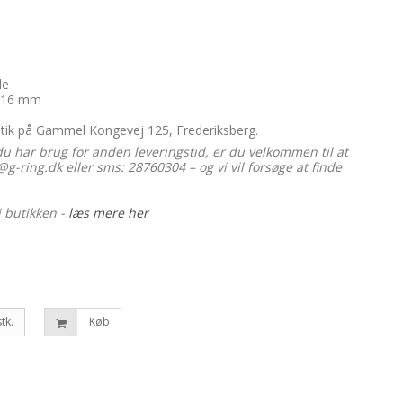
de
 x 16 mm
utik på Gammel Kongevej 125, Frederiksberg.
du har brug for anden leveringstid, er du velkommen til at
g-ring.dk eller sms: 28760304 – og vi vil forsøge at finde
i butikken -
læs mere her
stk.
Køb