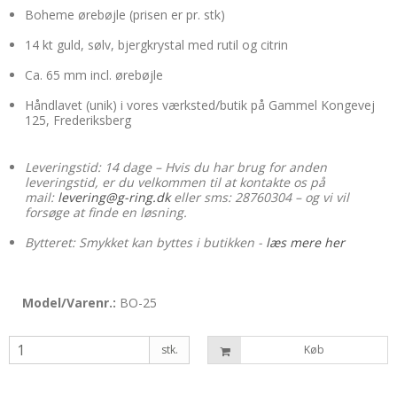
Boheme ørebøjle (prisen er pr. stk)
14 kt guld, sølv, bjergkrystal med rutil og citrin
Ca. 65 mm incl. ørebøjle
Håndlavet (unik) i vores værksted/butik på Gammel Kongevej
125, Frederiksberg
Leveringstid: 14 dage – Hvis du har brug for anden
leveringstid, er du velkommen til at kontakte os på
mail:
levering@g-ring.dk
eller sms: 28760304 – og vi vil
forsøge at finde en løsning.
Bytteret: Smykket kan byttes i butikken -
læs mere her
Model/Varenr.:
BO-25
stk.
Køb