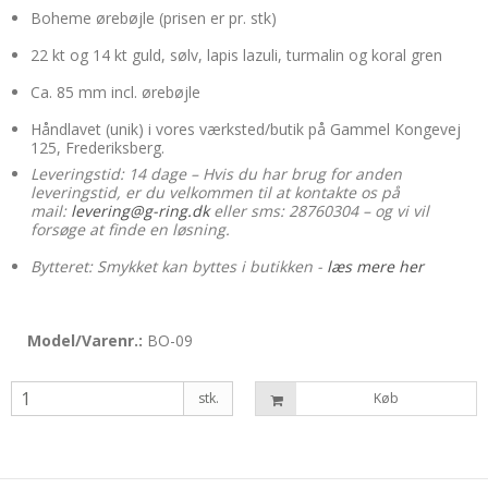
Boheme ørebøjle (prisen er pr. stk)
22 kt og 14 kt guld, sølv, lapis lazuli, turmalin og koral gren
Ca. 85 mm incl. ørebøjle
Håndlavet (unik) i vores værksted/butik på Gammel Kongevej
125, Frederiksberg.
Leveringstid: 14 dage – Hvis du har brug for anden
leveringstid, er du velkommen til at kontakte os på
mail:
levering@g-ring.dk
eller sms: 28760304 – og vi vil
forsøge at finde en løsning.
Bytteret: Smykket kan byttes i butikken -
læs mere her
Model/Varenr.:
BO-09
stk.
Køb