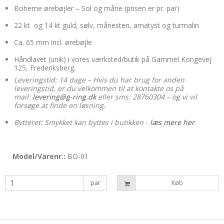
Boheme ørebøjler – Sol og måne (prisen er pr. par)
22 kt og 14 kt guld, sølv, månesten, amatyst og turmalin
Ca. 65 mm incl. ørebøjle
Håndlavet (unik) i vores værksted/butik på Gammel Kongevej
125, Frederiksberg.
Leveringstid: 14 dage – Hvis du har brug for anden
leveringstid, er du velkommen til at kontakte os på
mail:
levering@g-ring.dk
eller sms: 28760304 – og vi vil
forsøge at finde en løsning.
Bytteret: Smykket kan byttes i butikken -
læs mere her
Model/Varenr.:
BO-01
par
Køb