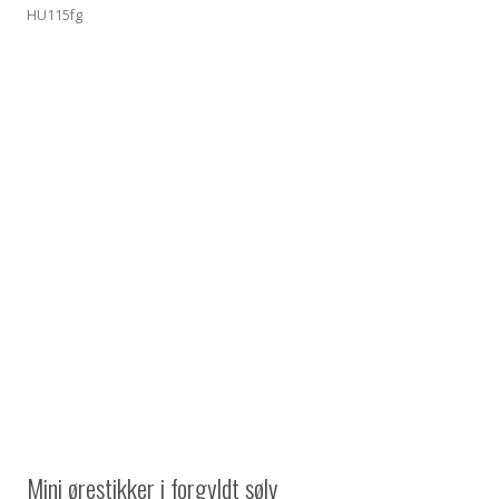
HU115fg
Mini ørestikker i forgyldt sølv