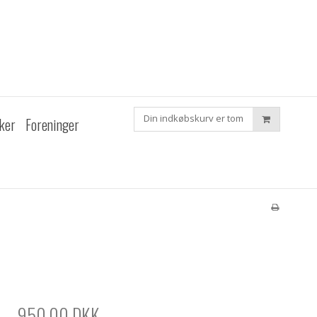
Din indkøbskurv er tom
ker
Foreninger
950,00 DKK